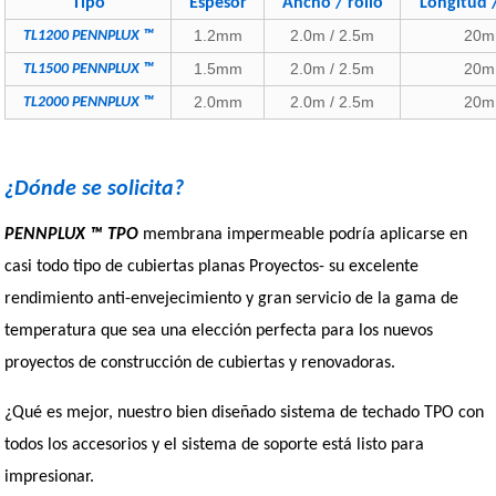
Tipo
Espesor
Ancho / rollo
Longitud /
1.2mm
2.0m / 2.5m
20m
TL1200 PENNPLUX ™
1.5mm
2.0m / 2.5m
20m
TL1500 PENNPLUX ™
2.0mm
2.0m / 2.5m
20m
TL2000 PENNPLUX ™
¿Dónde se solicita?
PENNPLUX ™ TPO
membrana impermeable podría aplicarse en
casi todo tipo de cubiertas planas Proyectos- su excelente
rendimiento anti-envejecimiento y gran servicio de la gama de
temperatura que sea una elección perfecta para los nuevos
proyectos de construcción de cubiertas y renovadoras.
¿Qué es mejor, nuestro bien diseñado sistema de techado TPO con
todos los accesorios y el sistema de soporte está listo para
impresionar.