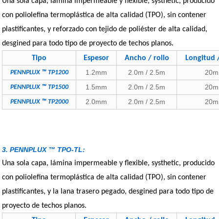
Una sola capa, lámina impermeable y flexible, systhetic, producido
con poliolefina termoplástica de alta calidad (TPO), sin contener
plastificantes, y reforzado con tejido de poliéster de alta calidad,
desgined para todo tipo de proyecto de techos planos.
Tipo
Espesor
Ancho / rollo
Longitud /
1.2mm
2.0m / 2.5m
20m
PENNPLUX ™ TP1200
1.5mm
2.0m / 2.5m
20m
PENNPLUX ™ TP1500
2.0mm
2.0m / 2.5m
20m
PENNPLUX ™ TP2000
3. PENNPLUX ™ TPO-TL:
Una sola capa, lámina impermeable y flexible, systhetic, producido
con poliolefina termoplástica de alta calidad (TPO), sin contener
plastificantes, y la lana trasero pegado, desgined para todo tipo de
proyecto de techos planos.