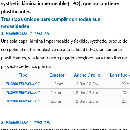
systhetic lámina impermeable (TPO), que no contiene
plastificantes.
Tres tipos únicos para cumplir con todas sus
necesidades:
1. PENNPLUX ™ TPO-TH:
Una sola capa, lámina impermeable y flexible, systhetic, producido
con poliolefina termoplástica de alta calidad (TPO), sin contener
plastificantes, y la lana trasero pegado, desgined para todo tipo de
proyecto de techos planos.
Tipo
Espesor
Ancho / rollo
Longitud /
1.2mm
2.0m / 2.5m
20m
TL1200 PENNPLUX ™
1.5mm
2.0m / 2.5m
20m
TL1500 PENNPLUX ™
2.0mm
2.0m / 2.5m
20m
TL2000 PENNPLUX ™
2. PENNPLUX ™ TPO-TP: