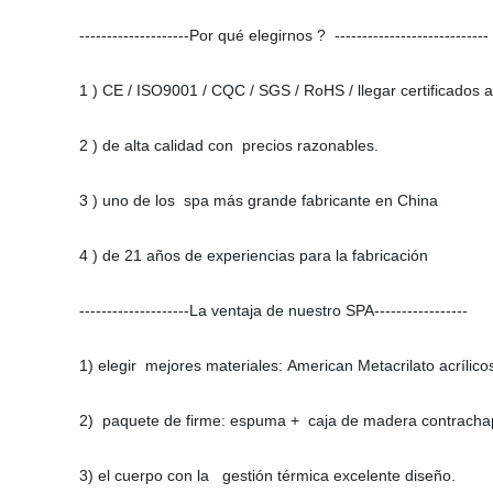
--------------------Por qué elegirnos ? ----------------------------
1 ) CE / ISO9001 / CQC / SGS / RoHS / llegar certificados
2 ) de alta calidad con precios razonables.
3 ) uno de los spa más grande fabricante en China
4 ) de 21 años de experiencias para la fabricación
--------------------La ventaja de nuestro SPA-----------------
1) elegir mejores materiales: American Metacrilato acrílic
2) paquete de firme: espuma + caja de madera contrach
3) el cuerpo con la gestión térmica excelente diseño.