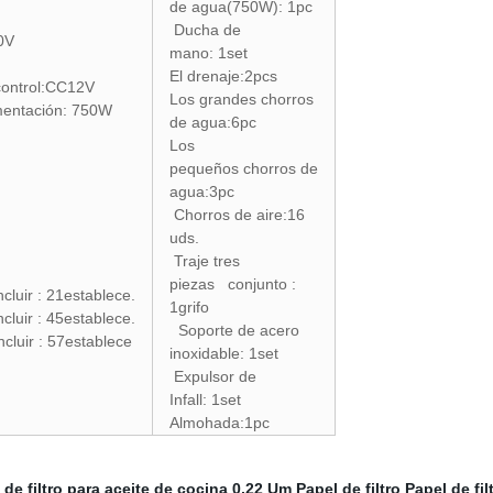
de agua(750W): 1pc
Ducha de
0V
mano: 1set
El drenaje:2pcs
 control:CC12V
Los grandes chorros
mentación: 750W
de agua:6pc
Los
pequeños chorros de
agua:3pc
Chorros de aire:16
uds.
Traje tres
piezas conjunto :
luir : 21establece.
1grifo
luir : 45establece.
Soporte de acero
luir : 57establece
inoxidable: 1set
Expulsor de
Infall: 1set
Almohada:1pc
 de filtro para aceite de cocina
0,22 Um Papel de filtro
Papel de fil