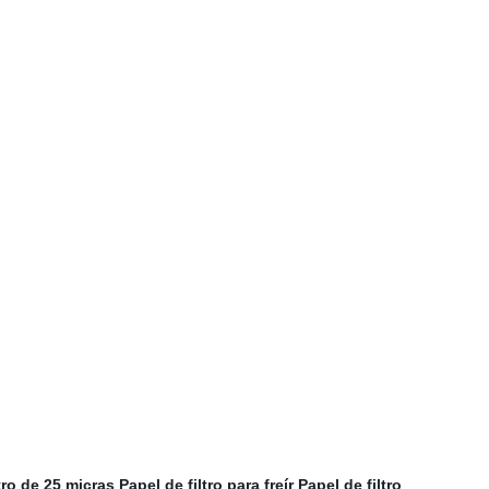
tro de 25 micras
Papel de filtro para freír
Papel de filtro