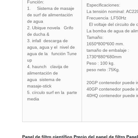
Función:
Especificaciones:
1. Sistema de masaje
La tensión nominal: AC22
de surf de alimentación
Frecuencia :LF50Hz
de agua
El voltaje del circuito de
2. Ubique novela Grifo
La bomba de agua de ali
de ducha &
Tamaño:
3. infall descarga de
1650*800*600 mm.
agua, agua y el nivel de
tamaño de embalaje :
agua de la función Tune
1730*880*680mm
up
Peso : 100 kg.
4. haunch clavija de
peso neto :75Kg.
alimentación de
agua sistema de
20GP contenedor puede inc
masaje-stick
40GP contenedor puede inc
5. círculo surf en la parte
40HQ contenedor puede inc
media
Papel de filtro científico
Precio del papel de filtro
Papel