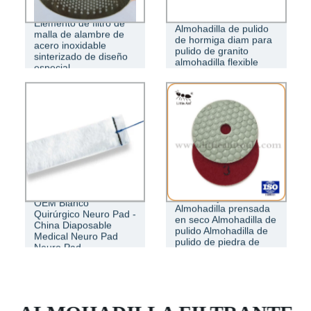
Elemento de filtro de
Almohadilla de pulido
malla de alambre de
de hormiga diam para
acero inoxidable
pulido de granito
sinterizado de diseño
almohadilla flexible
especial
China Mejor
OEM Blanco
Almohadilla prensada
Quirúrgico Neuro Pad -
en seco Almohadilla de
China Diaposable
pulido Almohadilla de
Medical Neuro Pad
pulido de piedra de
Neuro Pad
hormiga.