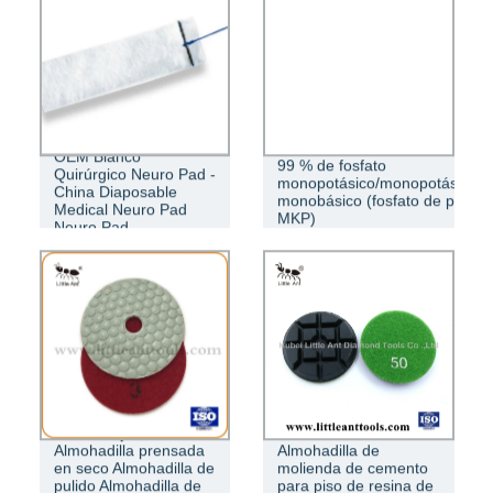
GRANITO ALMOHADILLA FLEXIBLE
OEM Blanco
99 % de fosfato
Quirúrgico Neuro Pad -
monopotásico/monopotásico/fo
China Diaposable
monobásico (fosfato de potasi
Medical Neuro Pad
MKP)
Neuro Pad
China Mejor
Almohadilla prensada
Almohadilla de
en seco Almohadilla de
molienda de cemento
pulido Almohadilla de
para piso de resina de