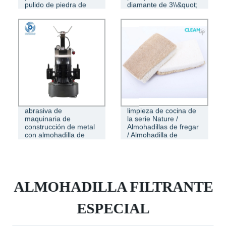
pulido de piedra de
diamante de 3\\&quot;
hormiga.
Planta de muela
Almohadilla de
abrasiva de
limpieza de cocina de
maquinaria de
la serie Nature /
construcción de metal
Almohadillas de fregar
con almohadilla de
/ Almohadilla de
diamante
esponja
ALMOHADILLA FILTRANTE
ESPECIAL