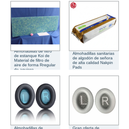
VIDRIO G2 -G4/MEDIOS DE FILTRO
DE TIERRA PARA CABINAS DE
PINTURA AUTOMÁTICAS
Almohadillas de filtro
Almohadillas sanitarias
de estanque Koi de
de algodón de señora
Material de filtro de
de alta calidad Nakpin
aire de forma Rregular
Pads
de agujero
Almohadillas de
Gran oferta de