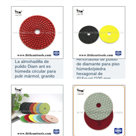
Almohadilla de pulido
La almohadilla de
de diamante para piso
pulido Diam ant es
húmedo/piedra
húmeda circular para
hexagonal de
pulir mármol, granito
4\\&quot;/100 mm
China Mejor