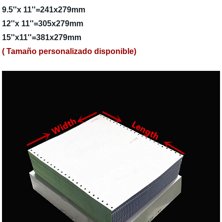
9.5''x 11''=241x279mm
12''x 11''=305x279mm
15''x11''=381x279mm
( Tamaño personalizado disponible)