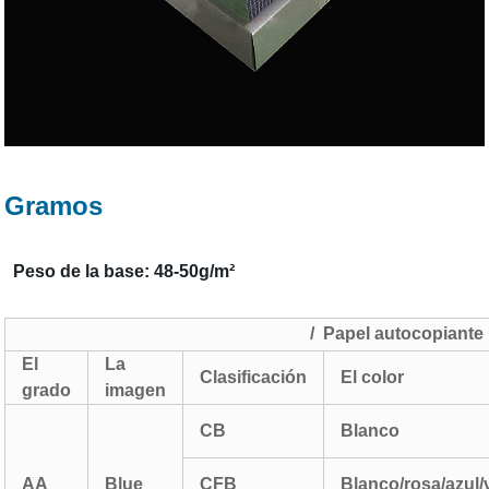
Gramos
Peso de la base: 48-50g/m²
/ Papel autocopiant
El
La
Clasificación
El color
grado
imagen
CB
Blanco
AA
Blue
CFB
Blanco/rosa/azul/